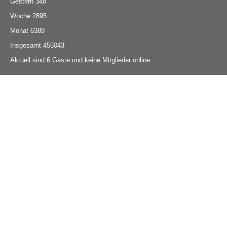
Gestern
348
Woche
2895
Monat
6389
Insgesamt
455043
Aktuell sind 6 Gäste und keine Mitglieder online