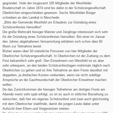
gegründet. Viele der insgesamt 105 Mitglieder der Westfelder
Bruderschaft im Jahre 1874 sind bis dahin in der Schützengesellschaft
Oberkirchen eingeschrieben gewesen. Sechs Westfelder Bürger
schreiben an den Landrat in Meschede:
„Bitte der Gemeinde Westfeld um Erlaubnis zur Gründung eines
Schützenfestes hierselbst"
Die große Mehrzahl hiesiger Männer und Jünglinge interessiert sich sehr
für die Gründung eines Schützenfestes hierselbst. Bei einer im Januar
des Jahres abgehaltenen Versammlung erklärten sich schon über 60
Mann zur Teilnahme bereit.
Bisher waren über 50 männliche Personen von hier Mitglieder der
Oberkircher Schützengesellschaft. In Oberkirchen ist der Zudrang zu dem
Fest bekanntlich sehr groß. Den Einwohnern von Westfeld ist es aber
sehr unbequem, an den beiden Schützenfesttagen mehrmals täglich nach
Oberkirchen zu gehen und ist ihre Teilnahme an dem Feste daselbst mit
doppelten, ja dreifachen Kosten verbunden, wenn sie nicht unbillige
Ansprüche an die Gastfreundschaft der Oberkircher Einwohner machen
wollen.
Da das Zurückkommen der hiesigen Teilnehmer am dortigen Feste am
Abende meist sehr spät erfolgt, so ist es auch in sittlicher Beziehung zu
wünschen, daß hier ein eigenes Schützenfest und zwar auch gleichzeitig
mit dem Oberkircher stattfinde, damit die jungen Leute dabei unter
Aufsicht ihrer Eltern und Vorgesetzten stehen.