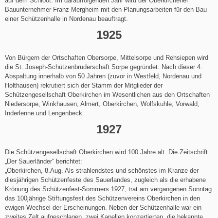
auf dem Schloot. Im darauffolgenden Jahr wird der Oberkirchener
Bauunternehmer Franz Mergheim mit den Planungsarbeiten für den Bau
einer Schützenhalle in Nordenau beauftragt.
1925
Von Bürgern der Ortschaften Obersorpe, Mittelsorpe und Rehsiepen wird
die St. Joseph-Schützenbruderschaft Sorpe gegründet. Nach dieser 4.
Abspaltung innerhalb von 50 Jahren (zuvor in Westfeld, Nordenau und
Holthausen) rekrutiert sich der Stamm der Mitglieder der
Schützengesellschaft Oberkirchen im Wesentlichen aus den Ortschaften
Niedersorpe, Winkhausen, Almert, Oberkirchen, Wolfskuhle, Vorwald,
Inderlenne und Lengenbeck.
1927
Die Schützengesellschaft Oberkirchen wird 100 Jahre alt. Die Zeitschrift
„Der Sauerländer“ berichtet:
„Oberkirchen, 8.Aug. Als strahlendstes und schönstes im Kranze der
diesjährigen Schützenfeste des Sauerlandes, zugleich als die erhabene
Krönung des Schützenfest-Sommers 1927, trat am vergangenen Sonntag
das 100jährige Stiftungsfest des Schützenvereins Oberkirchen in den
ewigen Wechsel der Erscheinungen. Neben der Schützenhalle war ein
zweites Zelt aufgeschlagen, zwei Kapellen konzertierten, die bekannte